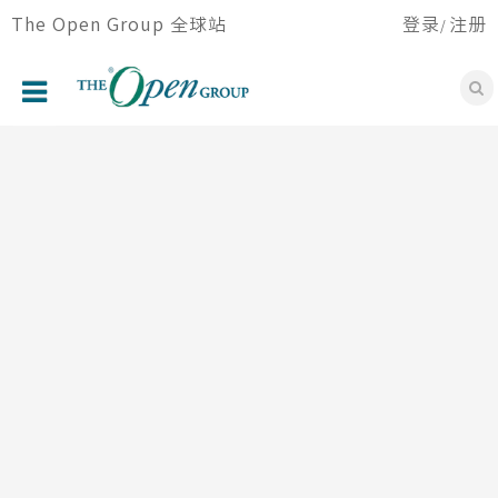
跳
The Open Group 全球站
登录
注册
/
转
到
主
要
首页
内
容
关于我们
论坛
认证
会员
会议活动
资源中心
新闻