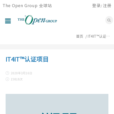
跳
The Open Group 全球站
登录
注册
/
转
到
主
要
首页
内
首页
IT4IT™认证项目
容
关于我们
论坛
IT4IT™认证项目
认证
2020年3月16日
会员
15818次
会议活动
资源中心
新闻