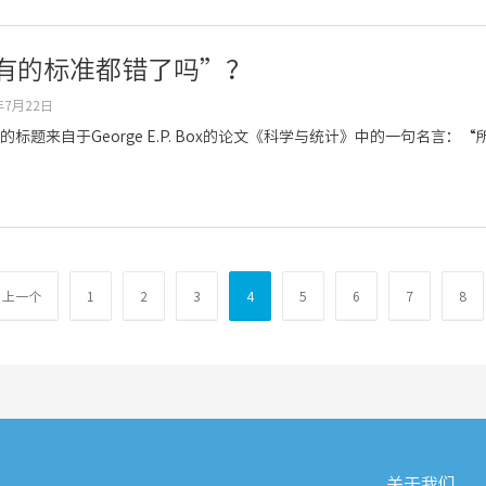
有的标准都错了吗”？
年7月22日
的标题来自于George E.P. Box的论文《科学与统计》中的一句名言
前
‹ 上一个
Page
1
Page
2
Page
3
当
4
Page
5
Page
6
Page
7
Pag
8
一
前
页
页
关于我们