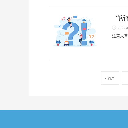
“所
2022
这篇文章
首
« 首页
页