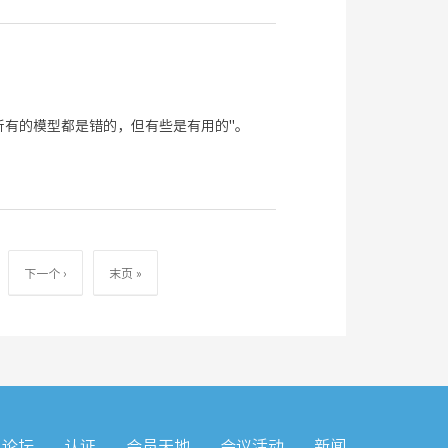
：“所有的模型都是错的，但有些是有用的"。
e
下
下一个 ›
末
末页 »
一
页
页
论坛
认证
会员天地
会议活动
新闻