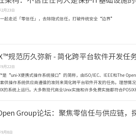
任架构：不信任任何人是保护IT基础设施
年2月23日
一起走近「零信任」，去除隐式信任，打破传统安全“边界”
SIX™规范历久弥新 - 简化跨平台软件开发任
年9月22日
X™是“uni-X便携式操作系统接口”的简称，由ISO/IEC、IEEE和The O
套供操作系统供应商遵循的准则来简化跨平台软件开发的任务。理想情况
SIX的系统上运行。大多数现代商业Unix实施和许多免费实施都符合POSIX
e Open Group论坛：聚焦零信任与供应
年9月8日