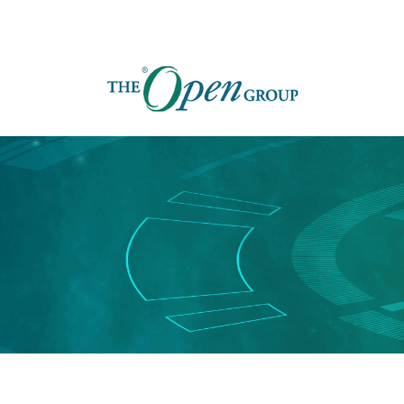
跳
转
到
主
要
内
容