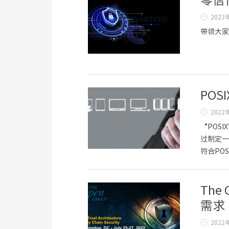
零信
2023
带领大家
PO
2022
“POSI
过制定一
符合PO
Th
需求
2022