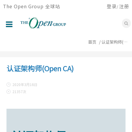
跳
The Open Group 全球站
登录
注册
/
转
到
主
要
首页
内
首页
认证架构师(Open CA)
容
关于我们
论坛
认证架构师(Open CA)
认证
2020年3月18日
会员
21357次
会议活动
资源中心
新闻