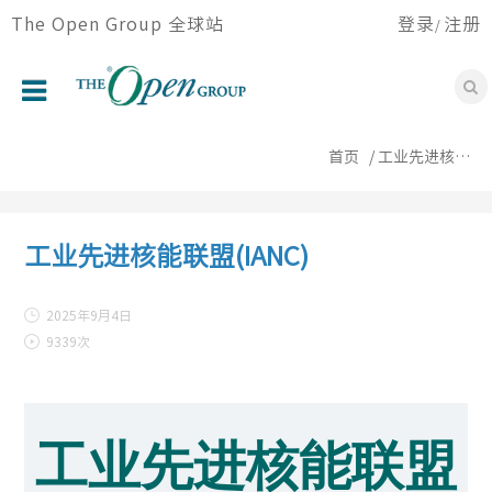
跳
The Open Group 全球站
登录
注册
/
转
到
主
要
首页
内
首页
工业先进核能联盟(IANC)
容
关于我们
论坛
工业先进核能联盟(IANC)
认证
2025年9月4日
会员
9339次
会议活动
资源中心
工业先进核能联盟
新闻