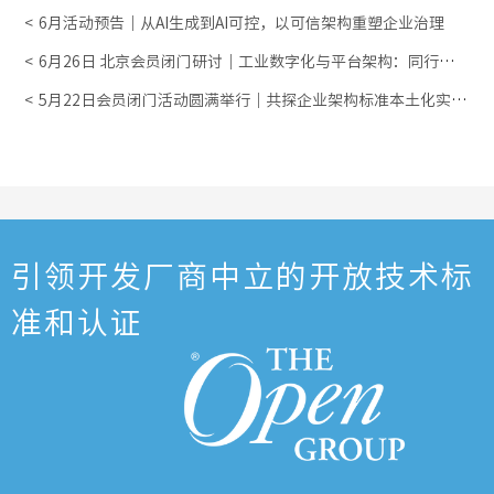
6月活动预告｜从AI生成到AI可控，以可信架构重塑企业治理
6月26日 北京会员闭门研讨｜工业数字化与平台架构：同行共
学・深度交流
5月22日会员闭门活动圆满举行｜共探企业架构标准本土化实践
与认证新路径
引领开发厂商中立的开放技术标
准和认证